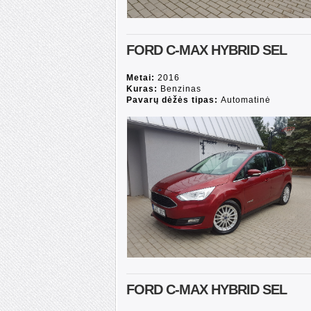
FORD C-MAX HYBRID SEL
Metai:
2016
Kuras:
Benzinas
Pavarų dėžės tipas:
Automatinė
FORD C-MAX HYBRID SEL