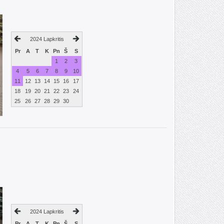
2024 Lapkritis
Pr
A
T
K
Pn
Š
S
1
2
3
4
5
6
7
8
9
10
11
12
13
14
15
16
17
18
19
20
21
22
23
24
25
26
27
28
29
30
2024 Lapkritis
Pr
A
T
K
Pn
Š
S