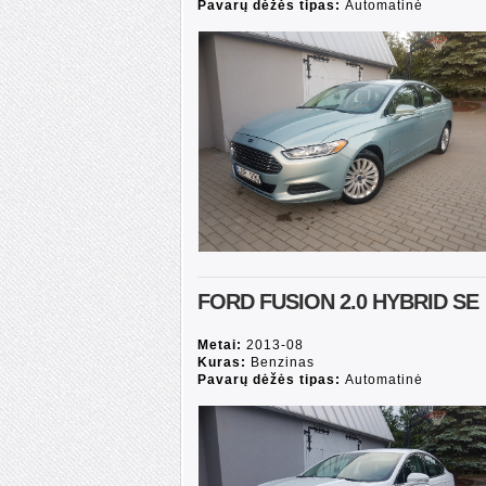
Pavarų dėžės tipas:
Automatinė
FORD FUSION 2.0 HYBRID SE
Metai:
2013-08
Kuras:
Benzinas
Pavarų dėžės tipas:
Automatinė