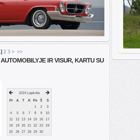
1
]
2
3
>
>>
 AUTOMOBILYJE IR VISUR, KARTU SU
2024 Lapkritis
Pr
A
T
K
Pn
Š
S
1
2
3
4
5
6
7
8
9
10
11
12
13
14
15
16
17
18
19
20
21
22
23
24
25
26
27
28
29
30