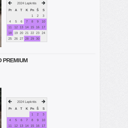
2024 Lapkritis
Pr
A
T
K
Pn
Š
S
1
2
3
4
5
6
7
8
9
10
11
12
13
14
15
16
17
18
19
20
21
22
23
24
25
26
27
28
29
30
D PREMIUM
2024 Lapkritis
Pr
A
T
K
Pn
Š
S
1
2
3
4
5
6
7
8
9
10
11
12
13
14
15
16
17