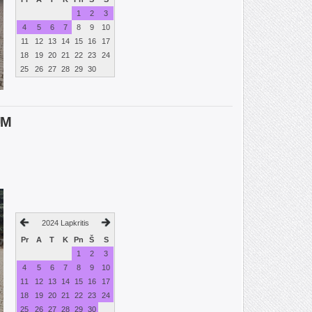
1
2
3
4
5
6
7
8
9
10
11
12
13
14
15
16
17
18
19
20
21
22
23
24
25
26
27
28
29
30
UM
2024 Lapkritis
Pr
A
T
K
Pn
Š
S
1
2
3
4
5
6
7
8
9
10
11
12
13
14
15
16
17
18
19
20
21
22
23
24
25
26
27
28
29
30