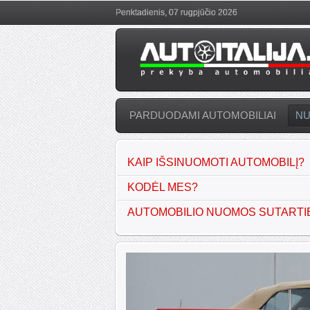
Penktadienis, 07 rugpjūčio 2026
PARDUODAMI AUTOMOBILIAI
N
KAIP IŠSINUOMOTI AUTOMOBILĮ?
KODĖL MES?
AUTOMOBILIO NUOMOS SUTARTI