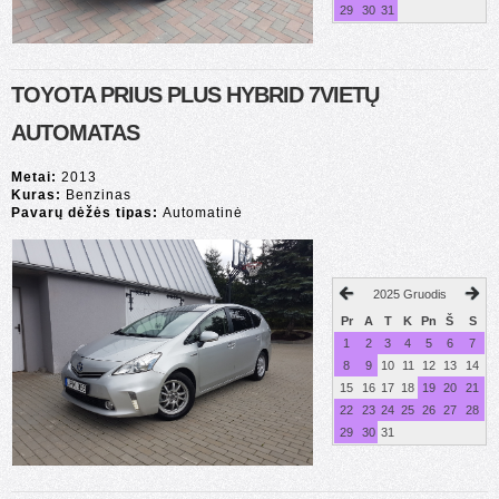
29
30
31
TOYOTA PRIUS PLUS HYBRID 7VIETŲ
AUTOMATAS
Metai:
2013
Kuras:
Benzinas
Pavarų dėžės tipas:
Automatinė
2025 Gruodis
Pr
A
T
K
Pn
Š
S
1
2
3
4
5
6
7
8
9
10
11
12
13
14
15
16
17
18
19
20
21
22
23
24
25
26
27
28
29
30
31