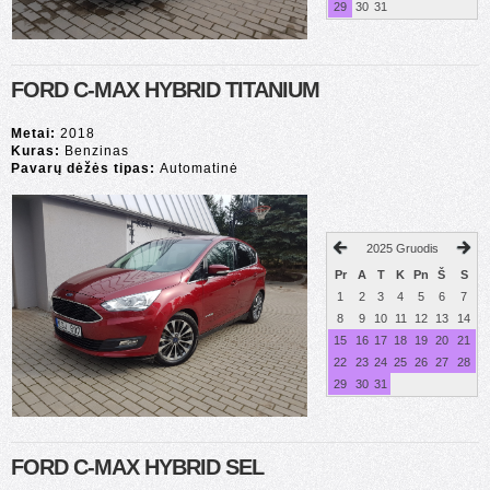
29
30
31
FORD C-MAX HYBRID TITANIUM
Metai:
2018
Kuras:
Benzinas
Pavarų dėžės tipas:
Automatinė
2025 Gruodis
Pr
A
T
K
Pn
Š
S
1
2
3
4
5
6
7
8
9
10
11
12
13
14
15
16
17
18
19
20
21
22
23
24
25
26
27
28
29
30
31
FORD C-MAX HYBRID SEL