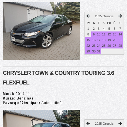
2025 Gruodis
Pr
A
T
K
Pn
Š
S
1
2
3
4
5
6
7
8
9
10
11
12
13
14
15
16
17
18
19
20
21
22
23
24
25
26
27
28
29
30
31
CHRYSLER TOWN & COUNTRY TOURING 3.6
FLEXFUEL
Metai:
2014-11
Kuras:
Benzinas
Pavarų dėžės tipas:
Automatinė
2025 Gruodis