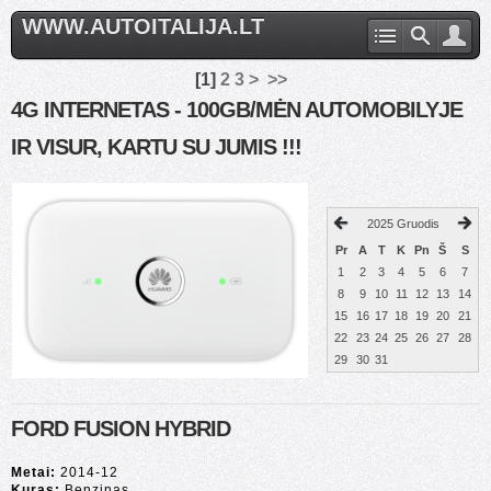
WWW.AUTOITALIJA.LT
[
1
]
2
3
>
>>
4G INTERNETAS - 100GB/MĖN AUTOMOBILYJE
IR VISUR, KARTU SU JUMIS !!!
2025 Gruodis
Pr
A
T
K
Pn
Š
S
1
2
3
4
5
6
7
8
9
10
11
12
13
14
15
16
17
18
19
20
21
22
23
24
25
26
27
28
29
30
31
FORD FUSION HYBRID
Metai:
2014-12
Kuras:
Benzinas