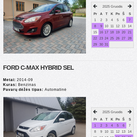
2025 Gruodis
Pr
A
T
K
Pn
Š
S
1
2
3
4
5
6
7
8
9
10
11
12
13
14
15
16
17
18
19
20
21
22
23
24
25
26
27
28
29
30
31
FORD C-MAX HYBRID SEL
Metai:
2014-09
Kuras:
Benzinas
Pavarų dėžės tipas:
Automatinė
2025 Gruodis
Pr
A
T
K
Pn
Š
S
1
2
3
4
5
6
7
8
9
10
11
12
13
14