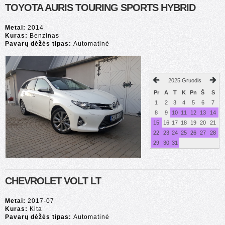
TOYOTA AURIS TOURING SPORTS HYBRID
Metai:
2014
Kuras:
Benzinas
Pavarų dėžės tipas:
Automatinė
2025 Gruodis
Pr
A
T
K
Pn
Š
S
1
2
3
4
5
6
7
8
9
10
11
12
13
14
15
16
17
18
19
20
21
22
23
24
25
26
27
28
29
30
31
CHEVROLET VOLT LT
Metai:
2017-07
Kuras:
Kita
Pavarų dėžės tipas:
Automatinė