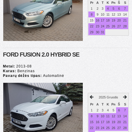
Pr
A
T
K
Pn
Š
S
1
2
3
4
5
6
7
8
9
10
11
12
13
14
15
16
17
18
19
20
21
22
23
24
25
26
27
28
29
30
31
FORD FUSION 2.0 HYBRID SE
Metai:
2013-08
Kuras:
Benzinas
Pavarų dėžės tipas:
Automatinė
2025 Gruodis
Pr
A
T
K
Pn
Š
S
1
2
3
4
5
6
7
8
9
10
11
12
13
14
15
16
17
18
19
20
21
22
23
24
25
26
27
28