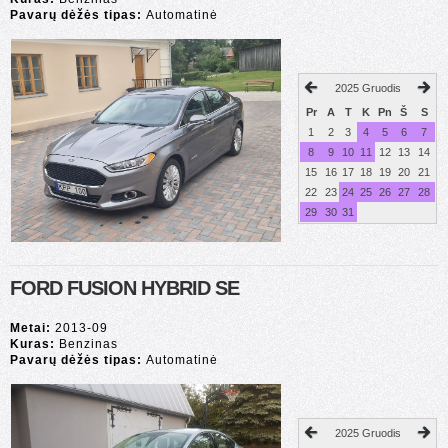
Pavarų dėžės tipas:
Automatinė
2025 Gruodis
Pr
A
T
K
Pn
Š
S
1
2
3
4
5
6
7
8
9
10
11
12
13
14
15
16
17
18
19
20
21
22
23
24
25
26
27
28
29
30
31
FORD FUSION HYBRID SE
Metai:
2013-09
Kuras:
Benzinas
Pavarų dėžės tipas:
Automatinė
2025 Gruodis