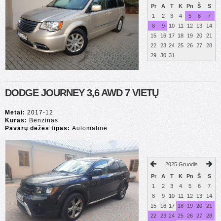
Pr
A
T
K
Pn
Š
S
1
2
3
4
5
6
7
8
9
10
11
12
13
14
15
16
17
18
19
20
21
22
23
24
25
26
27
28
29
30
31
DODGE JOURNEY 3,6 AWD 7 VIETŲ
Metai:
2017-12
Kuras:
Benzinas
Pavarų dėžės tipas:
Automatinė
2025 Gruodis
Pr
A
T
K
Pn
Š
S
1
2
3
4
5
6
7
8
9
10
11
12
13
14
15
16
17
18
19
20
21
22
23
24
25
26
27
28