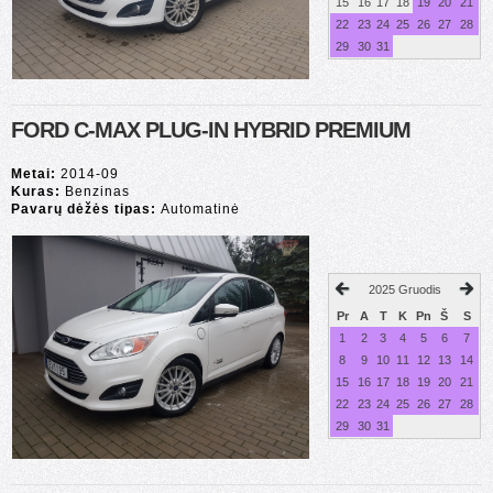
15
16
17
18
19
20
21
22
23
24
25
26
27
28
29
30
31
FORD C-MAX PLUG-IN HYBRID PREMIUM
Metai:
2014-09
Kuras:
Benzinas
Pavarų dėžės tipas:
Automatinė
2025 Gruodis
Pr
A
T
K
Pn
Š
S
1
2
3
4
5
6
7
8
9
10
11
12
13
14
15
16
17
18
19
20
21
22
23
24
25
26
27
28
29
30
31