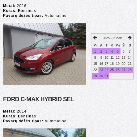
Metai:
2016
Kuras:
Benzinas
Pavarų dėžės tipas:
Automatinė
2025 Gruodis
Pr
A
T
K
Pn
Š
S
1
2
3
4
5
6
7
8
9
10
11
12
13
14
15
16
17
18
19
20
21
22
23
24
25
26
27
28
29
30
31
FORD C-MAX HYBRID SEL
Metai:
2014
Kuras:
Benzinas
Pavarų dėžės tipas:
Automatinė