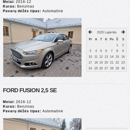
Metai:
2016-12
Kuras:
Benzinas
Pavarų dėžės tipas:
Automatinė
2025 Lapkritis
Pr
A
T
K
Pn
Š
S
1
2
3
4
5
6
7
8
9
10
11
12
13
14
15
16
17
18
19
20
21
22
23
24
25
26
27
28
29
30
FORD FUSION 2,5 SE
Metai:
2016-12
Kuras:
Benzinas
Pavarų dėžės tipas:
Automatinė