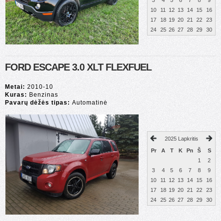
3
4
5
6
7
8
9
10
11
12
13
14
15
16
17
18
19
20
21
22
23
24
25
26
27
28
29
30
FORD ESCAPE 3.0 XLT FLEXFUEL
Metai:
2010-10
Kuras:
Benzinas
Pavarų dėžės tipas:
Automatinė
2025 Lapkritis
Pr
A
T
K
Pn
Š
S
1
2
3
4
5
6
7
8
9
10
11
12
13
14
15
16
17
18
19
20
21
22
23
24
25
26
27
28
29
30