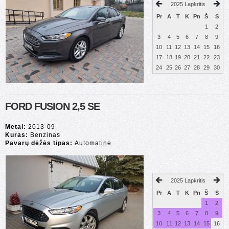
2025 Lapkritis
Pr
A
T
K
Pn
Š
S
1
2
3
4
5
6
7
8
9
10
11
12
13
14
15
16
17
18
19
20
21
22
23
24
25
26
27
28
29
30
FORD FUSION 2,5 SE
Metai:
2013-09
Kuras:
Benzinas
Pavarų dėžės tipas:
Automatinė
2025 Lapkritis
Pr
A
T
K
Pn
Š
S
1
2
3
4
5
6
7
8
9
10
11
12
13
14
15
16