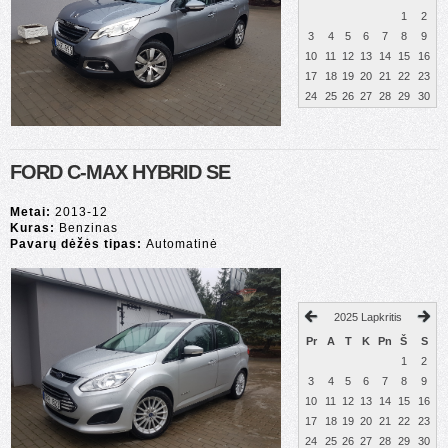
1
2
3
4
5
6
7
8
9
10
11
12
13
14
15
16
17
18
19
20
21
22
23
24
25
26
27
28
29
30
FORD C-MAX HYBRID SE
Metai:
2013-12
Kuras:
Benzinas
Pavarų dėžės tipas:
Automatinė
2025 Lapkritis
Pr
A
T
K
Pn
Š
S
1
2
3
4
5
6
7
8
9
10
11
12
13
14
15
16
17
18
19
20
21
22
23
24
25
26
27
28
29
30