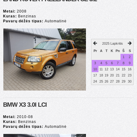
Metai:
2008
Kuras:
Benzinas
Pavarų dėžės tipas:
Automatinė
2025 Lapkritis
Pr
A
T
K
Pn
Š
S
1
2
3
4
5
6
7
8
9
10
11
12
13
14
15
16
17
18
19
20
21
22
23
24
25
26
27
28
29
30
BMW X3 3.0I LCI
Metai:
2010-08
Kuras:
Benzinas
Pavarų dėžės tipas:
Automatinė