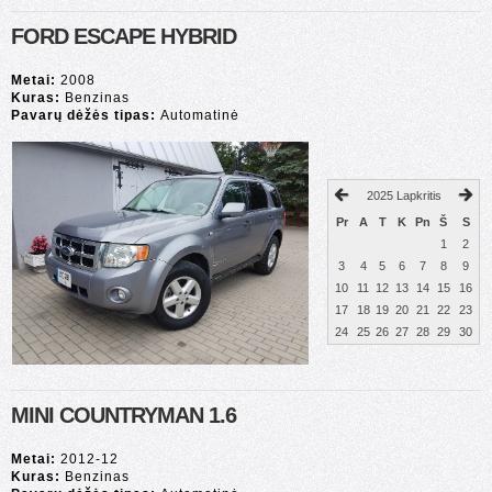
FORD ESCAPE HYBRID
Metai:
2008
Kuras:
Benzinas
Pavarų dėžės tipas:
Automatinė
2025 Lapkritis
Pr
A
T
K
Pn
Š
S
1
2
3
4
5
6
7
8
9
10
11
12
13
14
15
16
17
18
19
20
21
22
23
24
25
26
27
28
29
30
MINI COUNTRYMAN 1.6
Metai:
2012-12
Kuras:
Benzinas