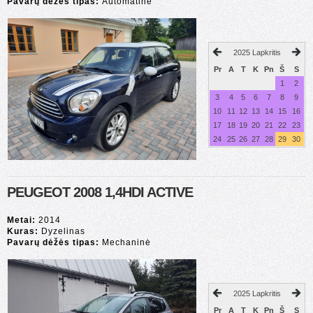
Pavarų dėžės tipas:
Automatinė
2025 Lapkritis
Pr
A
T
K
Pn
Š
S
1
2
3
4
5
6
7
8
9
10
11
12
13
14
15
16
17
18
19
20
21
22
23
24
25
26
27
28
29
30
PEUGEOT 2008 1,4HDI ACTIVE
Metai:
2014
Kuras:
Dyzelinas
Pavarų dėžės tipas:
Mechaninė
2025 Lapkritis
Pr
A
T
K
Pn
Š
S