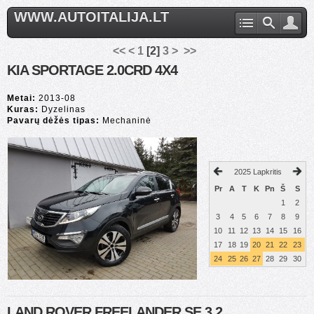
WWW.AUTOITALIJA.LT
<<
<
1
[
2
]
3
>
>>
KIA SPORTAGE 2.0CRD 4X4
Metai:
2013-08
Kuras:
Dyzelinas
Pavarų dėžės tipas:
Mechaninė
2025 Lapkritis
Pr
A
T
K
Pn
Š
S
1
2
3
4
5
6
7
8
9
10
11
12
13
14
15
16
17
18
19
20
21
22
23
24
25
26
27
28
29
30
LAND ROVER FREELANDER SE 3.2