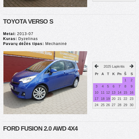
TOYOTA VERSO S
Metai:
2013-07
Kuras:
Dyzelinas
Pavarų dėžės tipas:
Mechaninė
2025 Lapkritis
Pr
A
T
K
Pn
Š
S
1
2
3
4
5
6
7
8
9
10
11
12
13
14
15
16
17
18
19
20
21
22
23
24
25
26
27
28
29
30
FORD FUSION 2.0 AWD 4X4