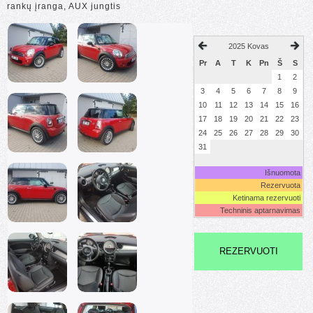
rankų įranga, AUX jungtis
2025 Kovas
Pr
A
T
K
Pn
Š
S
1
2
3
4
5
6
7
8
9
10
11
12
13
14
15
16
17
18
19
20
21
22
23
24
25
26
27
28
29
30
31
Išnuomota
Rezervuota
Ketinama rezervuoti
Techninis aptarnavimas
REZERVUOTI