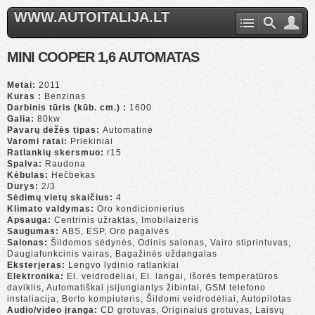
WWW.AUTOITALIJA.LT
MINI COOPER 1,6 AUTOMATAS
Metai:
2011
Kuras :
Benzinas
Darbinis tūris (kūb. cm.) :
1600
Galia:
80kw
Pavarų dėžės tipas:
Automatinė
Varomi ratai:
Priekiniai
Ratlankių skersmuo:
r15
Spalva:
Raudona
Kėbulas:
Hečbekas
Durys:
2/3
Sėdimų vietų skaičius:
4
Klimato valdymas:
Oro kondicionierius
Apsauga:
Centrinis užraktas, Imobilaizeris
Saugumas:
ABS, ESP, Oro pagalvės
Salonas:
Šildomos sėdynės, Odinis salonas, Vairo stiprintuvas,
Daugiafunkcinis vairas, Bagažinės uždangalas
Eksterjeras:
Lengvo lydinio ratlankiai
Elektronika:
El. veidrodėliai, El. langai, Išorės temperatūros
daviklis, Automatiškai įsijungiantys žibintai, GSM telefono
instaliacija, Borto kompiuteris, Šildomi veidrodėliai, Autopilotas
Audio/video įranga:
CD grotuvas, Originalus grotuvas, Laisvų