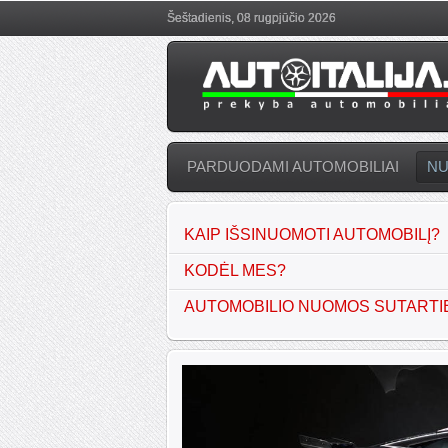
Šeštadienis, 08 rugpjūčio 2026
PARDUODAMI AUTOMOBILIAI
N
KAIP IŠSINUOMOTI AUTOMOBILĮ?
KODĖL MES?
AUTOMOBILIO NUOMOS SUTARTI