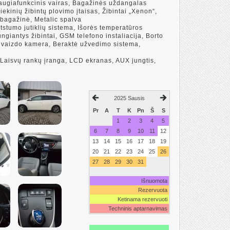
Daugiafunkcinis vairas, Bagažinės uždangalas
iekinių žibintų plovimo įtaisas, Žibintai „Xenon“,
 bagažinė, Metalic spalva
 Atstumo jutiklių sistema, Išorės temperatūros
ijungiantys žibintai, GSM telefono instaliacija, Borto
io vaizdo kamera, Beraktė užvedimo sistema,
 Laisvų rankų įranga, LCD ekranas, AUX jungtis,
2025 Sausis
Pr
A
T
K
Pn
Š
S
1
2
3
4
5
6
7
8
9
10
11
12
13
14
15
16
17
18
19
20
21
22
23
24
25
26
27
28
29
30
31
Išnuomota
Rezervuota
Ketinama rezervuoti
Techninis aptarnavimas