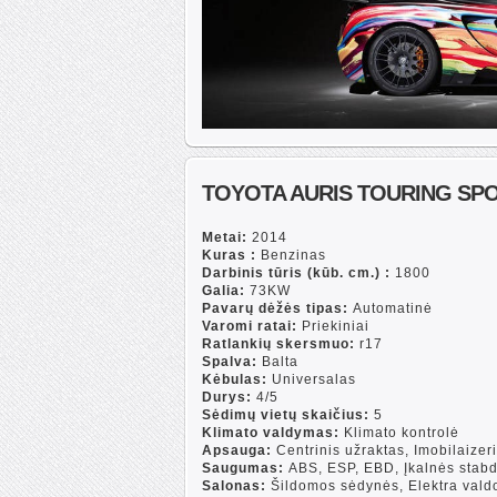
TOYOTA AURIS TOURING SP
Metai:
2014
Kuras :
Benzinas
Darbinis tūris (kūb. cm.) :
1800
Galia:
73KW
Pavarų dėžės tipas:
Automatinė
Varomi ratai:
Priekiniai
Ratlankių skersmuo:
r17
Spalva:
Balta
Kėbulas:
Universalas
Durys:
4/5
Sėdimų vietų skaičius:
5
Klimato valdymas:
Klimato kontrolė
Apsauga:
Centrinis užraktas, Imobilaizeri
Saugumas:
ABS, ESP, EBD, Įkalnės stab
Salonas:
Šildomos sėdynės, Elektra valdo