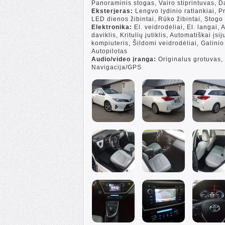
Panoraminis stogas, Vairo stiprintuvas, 
Eksterjeras:
Lengvo lydinio ratlankiai, Pr
LED dienos žibintai, Rūko žibintai, Stogo
Elektronika:
El. veidrodėliai, El. langai,
daviklis, Kritulių jutiklis, Automatiškai įs
kompiuteris, Šildomi veidrodėliai, Galin
Autopilotas
Audio/video įranga:
Originalus grotuvas,
Navigacija/GPS