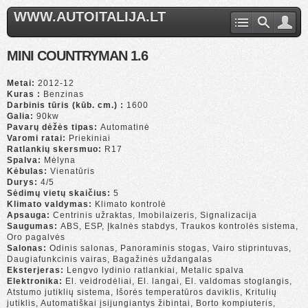
WWW.AUTOITALIJA.LT
MINI COUNTRYMAN 1.6
Metai:
2012-12
Kuras :
Benzinas
Darbinis tūris (kūb. cm.) :
1600
Galia:
90kw
Pavarų dėžės tipas:
Automatinė
Varomi ratai:
Priekiniai
Ratlankių skersmuo:
R17
Spalva:
Mėlyna
Kėbulas:
Vienatūris
Durys:
4/5
Sėdimų vietų skaičius:
5
Klimato valdymas:
Klimato kontrolė
Apsauga:
Centrinis užraktas, Imobilaizeris, Signalizacija
Saugumas:
ABS, ESP, Įkalnės stabdys, Traukos kontrolės sistema,
Oro pagalvės
Salonas:
Odinis salonas, Panoraminis stogas, Vairo stiprintuvas,
Daugiafunkcinis vairas, Bagažinės uždangalas
Eksterjeras:
Lengvo lydinio ratlankiai, Metalic spalva
Elektronika:
El. veidrodėliai, El. langai, El. valdomas stoglangis,
Atstumo jutiklių sistema, Išorės temperatūros daviklis, Kritulių
jutiklis, Automatiškai įsijungiantys žibintai, Borto kompiuteris,