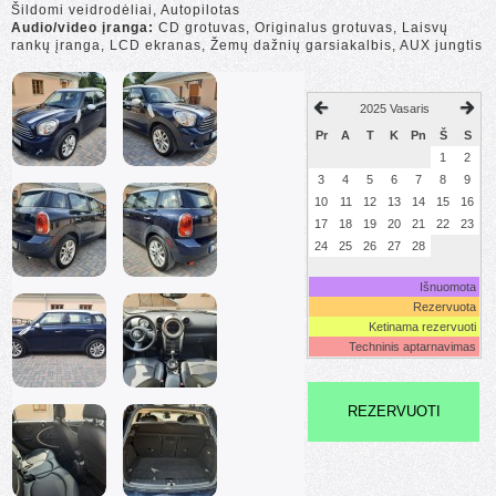
Šildomi veidrodėliai, Autopilotas
Audio/video įranga:
CD grotuvas, Originalus grotuvas, Laisvų
rankų įranga, LCD ekranas, Žemų dažnių garsiakalbis, AUX jungtis
2025 Vasaris
Pr
A
T
K
Pn
Š
S
1
2
3
4
5
6
7
8
9
10
11
12
13
14
15
16
17
18
19
20
21
22
23
24
25
26
27
28
Išnuomota
Rezervuota
Ketinama rezervuoti
Techninis aptarnavimas
REZERVUOTI