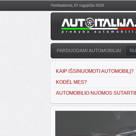
Penktadienis, 07 rugpjūčio 2026
PARDUODAMI AUTOMOBILIAI
N
KAIP IŠSINUOMOTI AUTOMOBILĮ?
KODĖL MES?
AUTOMOBILIO NUOMOS SUTARTI