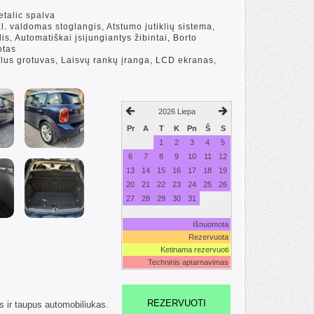
etalic spalva
 El. valdomas stoglangis, Atstumo jutiklių sistema,
lis, Automatiškai įsijungiantys žibintai, Borto
otas
lus grotuvas, Laisvų rankų įranga, LCD ekranas,
2026 Liepa
Pr
A
T
K
Pn
Š
S
1
2
3
4
5
6
7
8
9
10
11
12
13
14
15
16
17
18
19
20
21
22
23
24
25
26
27
28
29
30
31
Išnuomota
Rezervuota
Ketinama rezervuoti
Techninis aptarnavimas
REZERVUOTI
 ir taupus automobiliukas.