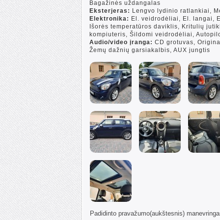
Bagažinės uždangalas
Eksterjeras:
Lengvo lydinio ratlankiai, M
Elektronika:
El. veidrodėliai, El. langai,
Išorės temperatūros daviklis, Kritulių jutik
kompiuteris, Šildomi veidrodėliai, Autopil
Audio/video įranga:
CD grotuvas, Origina
Žemų dažnių garsiakalbis, AUX jungtis
P
adidinto pravažumo(aukštesnis) manevringas