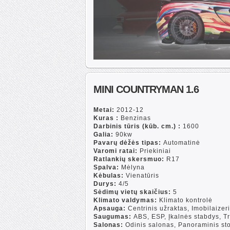
MINI COUNTRYMAN 1.6
Metai:
2012-12
Kuras :
Benzinas
Darbinis tūris (kūb. cm.) :
1600
Galia:
90kw
Pavarų dėžės tipas:
Automatinė
Varomi ratai:
Priekiniai
Ratlankių skersmuo:
R17
Spalva:
Mėlyna
Kėbulas:
Vienatūris
Durys:
4/5
Sėdimų vietų skaičius:
5
Klimato valdymas:
Klimato kontrolė
Apsauga:
Centrinis užraktas, Imobilaizeri
Saugumas:
ABS, ESP, Įkalnės stabdys, T
Salonas:
Odinis salonas, Panoraminis sto