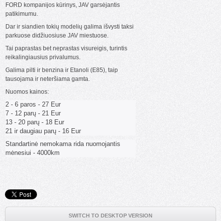
FORD kompanijos kūrinys, JAV garsėjantis
patikimumu.
Dar ir siandien tokių modelių galima išvysti taksi
parkuose didžiuosiuse JAV miestuose.
Tai paprastas bet neprastas visureigis, turintis
reikalingiausius privalumus.
Galima pilti ir benzina ir Etanoli (E85), taip
tausojama ir neteršiama gamta.
Nuomos kainos:
2 - 6 paros - 27 Eur
7 - 12 parų - 21 Eur
13 - 20 parų - 18 Eur
21 ir daugiau parų - 16 Eur
Standartinė nemokama rida nuomojantis
mėnesiui - 4000km
SWITCH TO DESKTOP VERSION