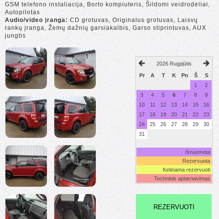
GSM telefono instaliacija, Borto kompiuteris, Šildomi veidrodėliai,
Autopilotas
Audio/video įranga:
CD grotuvas, Originalus grotuvas, Laisvų
rankų įranga, Žemų dažnių garsiakalbis, Garso stiprintuvas, AUX
jungtis
2026 Rugpjūtis
Pr
A
T
K
Pn
Š
S
1
2
3
4
5
6
7
8
9
10
11
12
13
14
15
16
17
18
19
20
21
22
23
24
25
26
27
28
29
30
31
Išnuomota
Rezervuota
Ketinama rezervuoti
Techninis aptarnavimas
REZERVUOTI