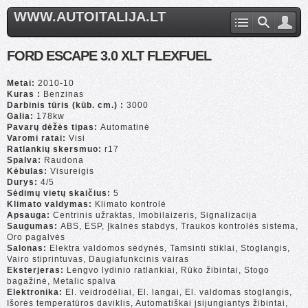
WWW.AUTOITALIJA.LT
FORD ESCAPE 3.0 XLT FLEXFUEL
Metai:
2010-10
Kuras :
Benzinas
Darbinis tūris (kūb. cm.) :
3000
Galia:
178kw
Pavarų dėžės tipas:
Automatinė
Varomi ratai:
Visi
Ratlankių skersmuo:
r17
Spalva:
Raudona
Kėbulas:
Visureigis
Durys:
4/5
Sėdimų vietų skaičius:
5
Klimato valdymas:
Klimato kontrolė
Apsauga:
Centrinis užraktas, Imobilaizeris, Signalizacija
Saugumas:
ABS, ESP, Įkalnės stabdys, Traukos kontrolės sistema,
Oro pagalvės
Salonas:
Elektra valdomos sėdynės, Tamsinti stiklai, Stoglangis,
Vairo stiprintuvas, Daugiafunkcinis vairas
Eksterjeras:
Lengvo lydinio ratlankiai, Rūko žibintai, Stogo
bagažinė, Metalic spalva
Elektronika:
El. veidrodėliai, El. langai, El. valdomas stoglangis,
Išorės temperatūros daviklis, Automatiškai įsijungiantys žibintai,